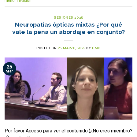
menor invasion
SESIONES 2025
Neuropatías ópticas mixtas ¿Por qué
vale la pena un abordaje en conjunto?
POSTED ON
25 MARZO, 2025
BY
CMG
25
Mar
Por favor Acceso para ver el contenido.(¿No eres miembro?