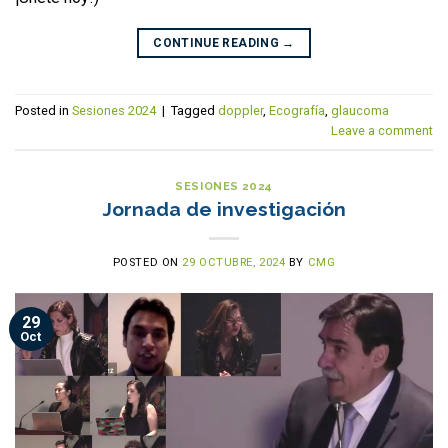
CONTINUE READING
→
Posted in
Sesiones 2024
|
Tagged
doppler
,
Ecografía
,
glaucoma
Leave a comment
SESIONES 2024
Jornada de investigación
POSTED ON
29 OCTUBRE, 2024
BY
CMG
29
Oct