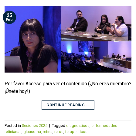
25
Feb
Por favor Acceso para ver el contenido.(¿No eres miembro?
¡Únete hoy!)
CONTINUE READING
→
Posted in
Sesiones 2025
|
Tagged
diagnosticos
,
enfermedades
retinianas
,
glaucoma
,
retina
,
retos
,
terapeuticos