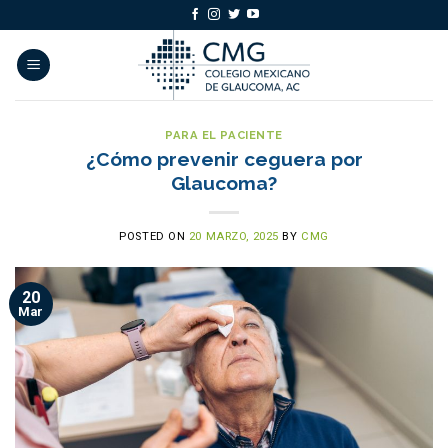
Skip
to
content
PARA EL PACIENTE
¿Cómo prevenir ceguera por
Glaucoma?
POSTED ON
20 MARZO, 2025
BY
CMG
20
Mar