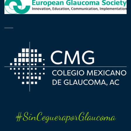
#SinCegueraporGlaucoma