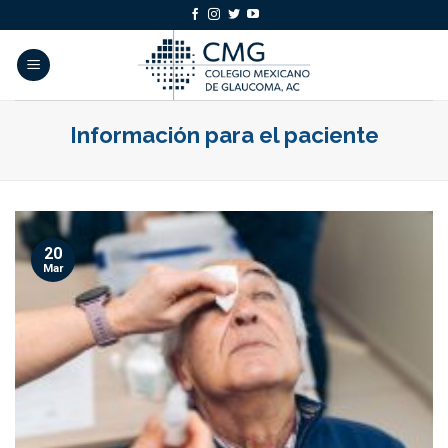
Skip
to
content
Información para el paciente
20
Mar