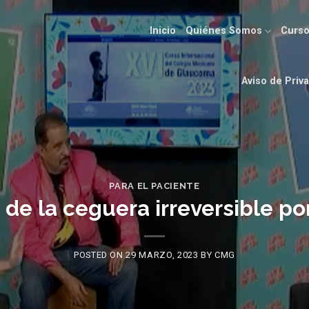
Inicio
Quiénes Somos
Curso
Aviso de Priv
PARA EL PACIENTE
 de la ceguera irreversible p
POSTED ON
29 MARZO, 2023
BY
CMG