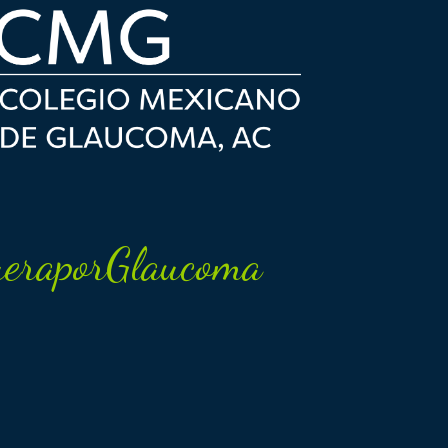
eraporGlaucoma