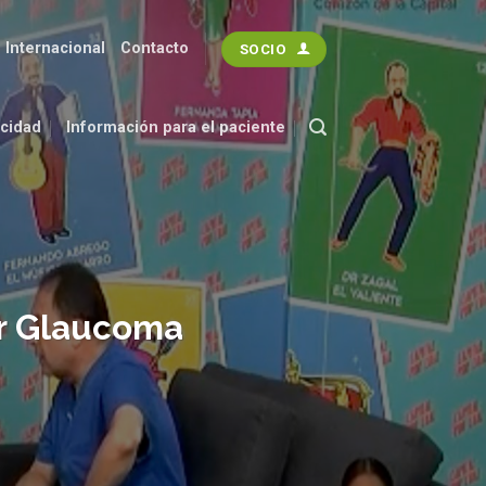
 Internacional
Contacto
SOCIO
acidad
Información para el paciente
or Glaucoma