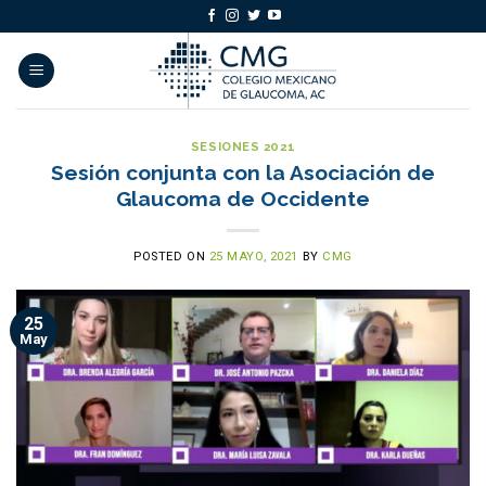
Skip
to
content
SESIONES 2021
Sesión conjunta con la Asociación de
Glaucoma de Occidente
POSTED ON
25 MAYO, 2021
BY
CMG
25
May