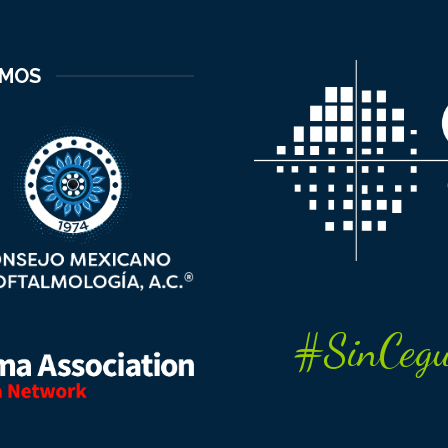
EMOS
#SinCegu