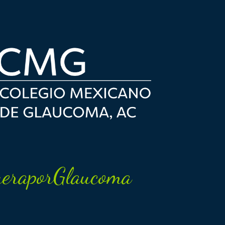
eraporGlaucoma