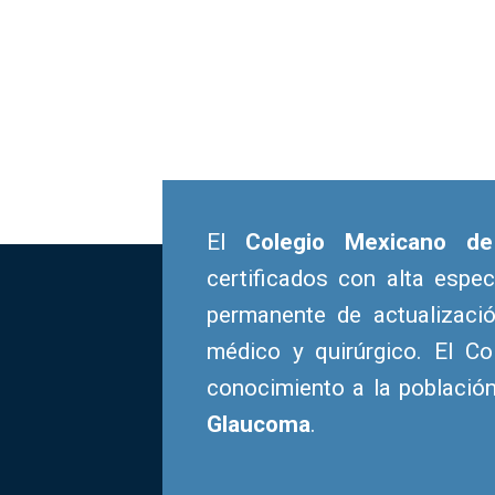
El
Colegio Mexicano d
certificados con alta espe
permanente de actualizaci
médico y quirúrgico. El Co
conocimiento a la població
Glaucoma
.