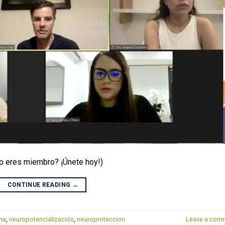
No eres miembro? ¡Únete hoy!)
CONTINUE READING
→
ma
,
neuropotencialización
,
neuroproteccion
Leave a com