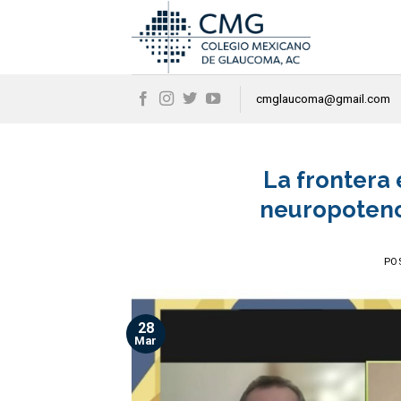
Skip
to
content
cmglaucoma@gmail.com
La frontera 
neuropotenc
PO
28
Mar