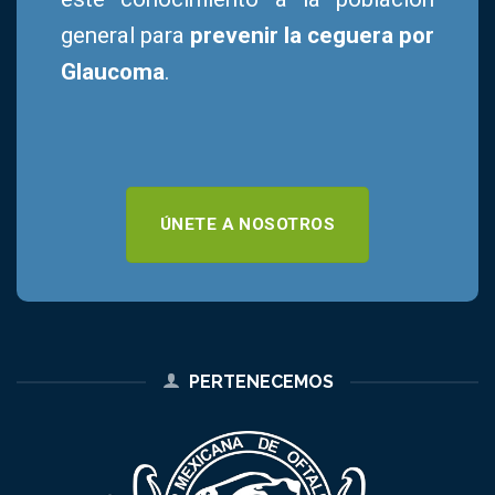
general para
prevenir la ceguera por
Glaucoma
.
ÚNETE A NOSOTROS
PERTENECEMOS