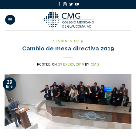
Skip
to
content
SESIONES 2019
Cambio de mesa directiva 2019
POSTED ON
29 ENERO, 2019
BY
CMG
29
Ene