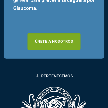
general para
prevenir la ceguera por
Glaucoma
.
ÚNETE A NOSOTROS
PERTENECEMOS