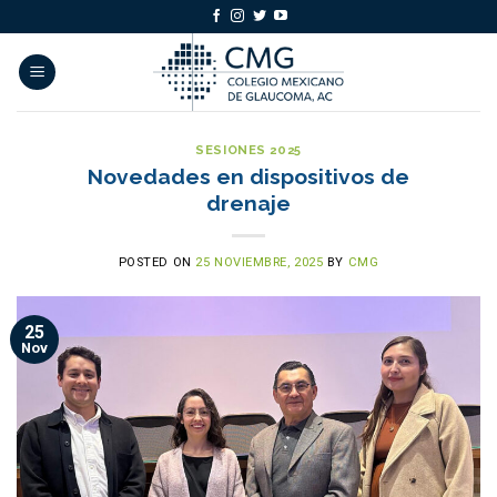
Skip
to
content
SESIONES 2025
Novedades en dispositivos de
drenaje
POSTED ON
25 NOVIEMBRE, 2025
BY
CMG
25
Nov