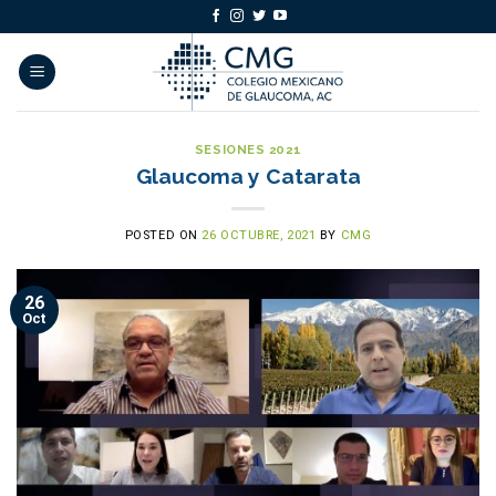
Skip
to
content
SESIONES 2021
Glaucoma y Catarata
POSTED ON
26 OCTUBRE, 2021
BY
CMG
26
Oct