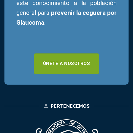
este conocimiento a la población
general para
prevenir la ceguera por
Glaucoma
.
ÚNETE A NOSOTROS
PERTENECEMOS