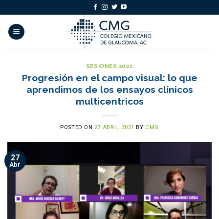
Skip
to
content
SESIONES 2021
Progresión en el campo visual: lo que
aprendimos de los ensayos clínicos
multicentricos
POSTED ON
27 ABRIL, 2021
BY
CMG
27
Abr