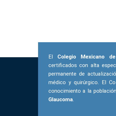
El
Colegio Mexicano d
certificados con alta espe
permanente de actualizaci
médico y quirúrgico. El Co
conocimiento a la població
Glaucoma
.