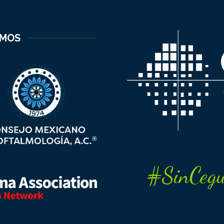
EMOS
#SinCegu