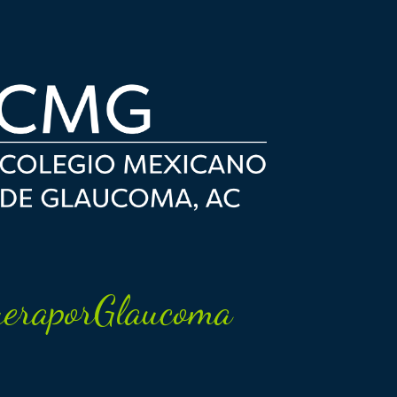
eraporGlaucoma