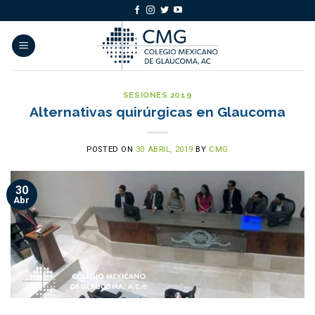
Skip
to
content
SESIONES 2019
Alternativas quirúrgicas en Glaucoma
POSTED ON
30 ABRIL, 2019
BY
CMG
30
Abr