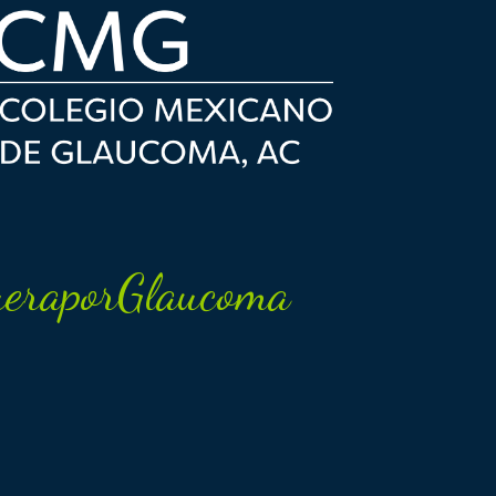
eraporGlaucoma